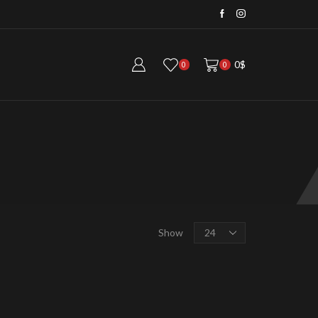
Visite a nossa Loja...
aqui!
0
$
0
0
Products
Show
per
page