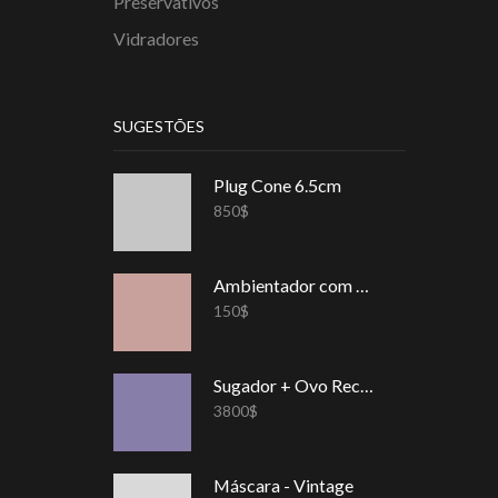
Preservativos
Vidradores
SUGESTÕES
Plug Cone 6.5cm
850
$
Ambientador com Feromônios – Frutos Vermelhos (5ml)
150
$
Sugador + Ovo Recarregável
3800
$
Máscara - Vintage