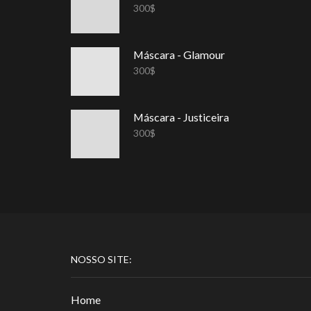
300
$
Máscara - Glamour
300
$
Máscara - Justiceira
300
$
NOSSO SITE:
Home